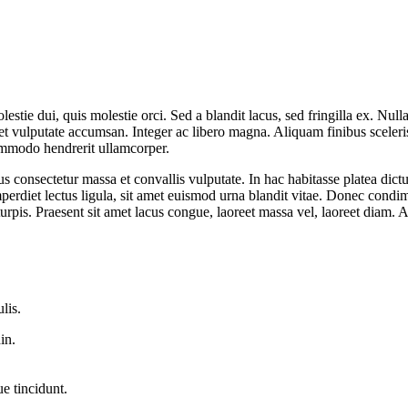
estie dui, quis molestie orci. Sed a blandit lacus, sed fringilla ex. Nu
et vulputate accumsan. Integer ac libero magna. Aliquam finibus sceleri
commodo hendrerit ullamcorper.
lus consectetur massa et convallis vulputate. In hac habitasse platea dic
erdiet lectus ligula, sit amet euismod urna blandit vitae. Donec condi
turpis. Praesent sit amet lacus congue, laoreet massa vel, laoreet diam. 
lis.
in.
e tincidunt.