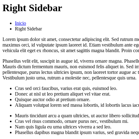
Right Sidebar
Inicio
Right Sidebar
Lorem ipsum dolor sit amet, consectetur adipiscing elit. Sed rutrum mol
maximus orci, id vulputate ipsum laoreet id. Etiam vestibulum ante eg
vehicula elit eget ex rhoncus, sit amet sagittis magna blandit. Proin 
Phasellus velit elit, suscipit in augue id, viverra ornare magna. Phasel
Mauris dictum fermentum mauris, non euismod felis aliquet in. Sed imp
pellentesque, purus lectus ultricies ipsum, non laoreet tortor augue ac 
Vestibulum justo urna, rutrum a molestie nec, pellentesque quis urna.
Cras sed orci faucibus, varius erat quis, euismod leo.
Donec at nisl ut leo pretium aliquet vel vitae erat.
Quisque auctor odio at pretium ornare.
Aliquam volutpat lorem sed massa lobortis, id lobortis lacus iacu
Mauris tincidunt arcu a quam ultricies, ut auctor libero sollicitud
Cras vel risus commodo, ornare purus nec, vestibulum mi.
Nam quis ligula eu urna ultrices viverra a sed leo.
Phasellus dapibus magna blandit ipsum varius, sed gravida nequ